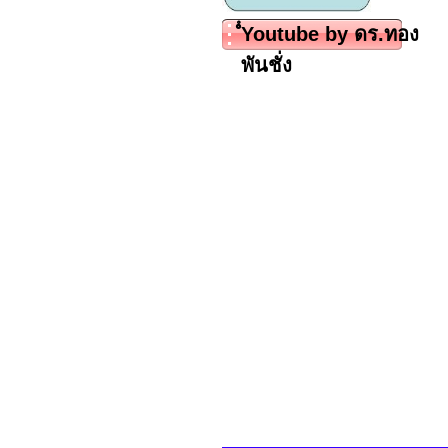
ํํYoutube by ดร.ทอง
พันชั่ง