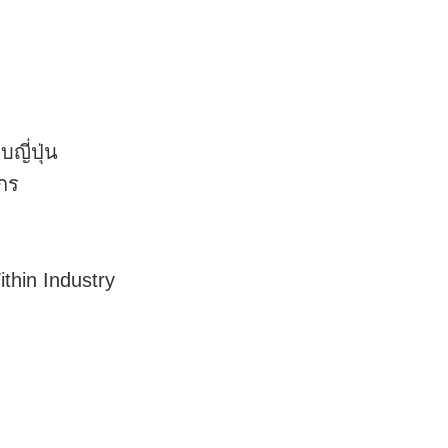
ี่ปุ่น
กร
hin Industry