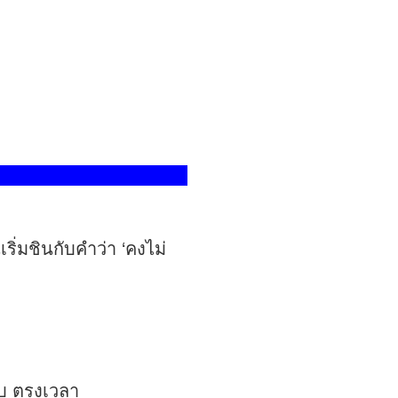
ริ่มชินกับคำว่า ‘คงไม่
รบ ตรงเวลา