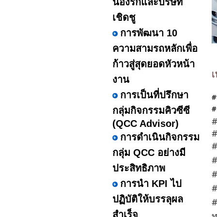
น้องรักและบริษัท
เชิดชู
การพัฒนา 10
ความสามรถหลักเพื่อ
ก้าวสู่สุดยอดหัวหน้า
เ
งาน
การเป็นที่ปรึกษา
#
#
กลุ่มกิจกรรมคิวซีซี
(QCC Advisor)
#
การดำเนินกิจกรรม
#
กลุ่ม QCC อย่างมี
#
ประสิทธิภาพ
#
การนำ KPI ไป
#
ปฏิบัติให้บรรลุผล
#
สำเร็จ
ท