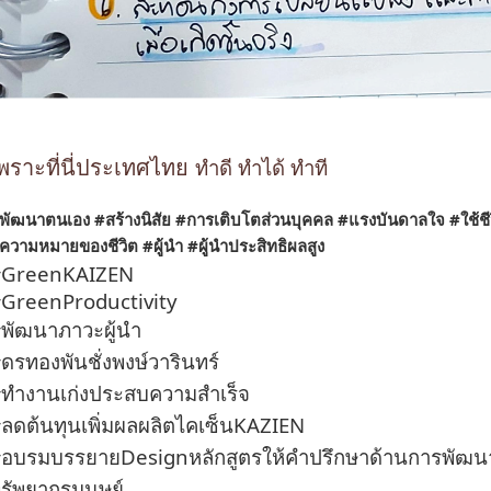
พราะที่นี่ประเทศไทย
ทำดี ทำได้ ทำที
พัฒนาตนเอง
#สร้างนิสัย
#การเติบโตส่วนบุคคล
#แรงบันดาลใจ
#ใช้ชี
ความหมายของชีวิต
#ผู้นำ
#ผู้นำประสิทธิผลสูง
#GreenKAIZEN
GreenProductivity
พัฒนาภาวะผู้นำ
ดรทองพันชั่งพงษ์วารินทร์
ทำงานเก่งประสบความสำเร็จ
ลดต้นทุนเพิ่มผลผลิตไคเซ็นKAZIEN
อบรมบรรยายDesignหลักสูตรให้คำปรึกษาด้านการพัฒน
รัพยากรมนุษย์