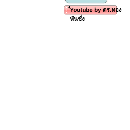
ํํYoutube by ดร.ทอง
พันชั่ง