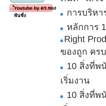
ํํYoutube by ดร.ทอง
การบริหาร
พันชั่ง
หลักการ 1
Right Prod
ของถูก ครบ
10 สิ่งที่
เริ่มงาน
10 สิ่งที่