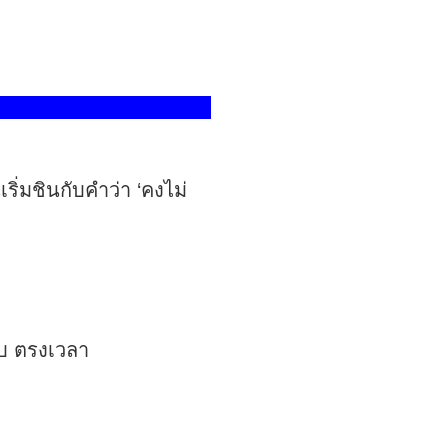
ริ่มชินกับคำว่า ‘คงไม่
รบ ตรงเวลา