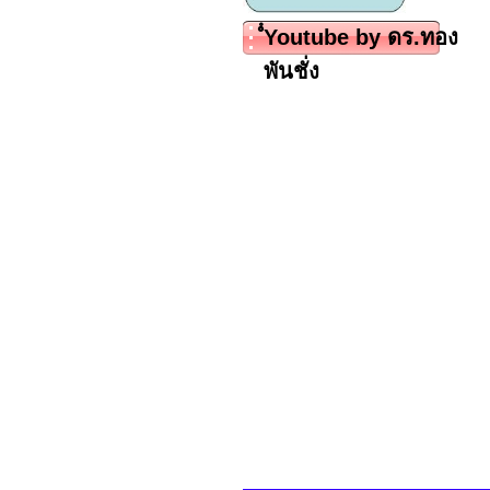
ํํYoutube by ดร.ทอง
พันชั่ง