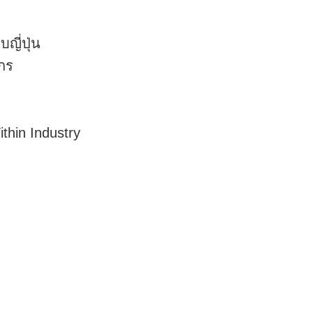
ี่ปุ่น
กร
hin Industry