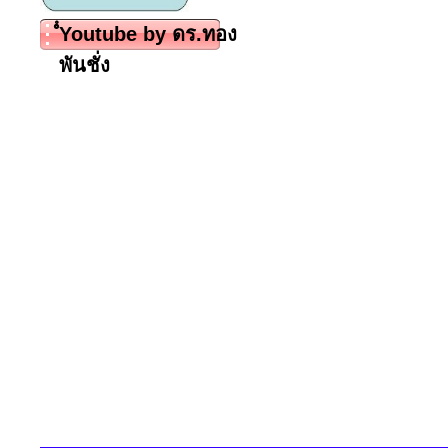
ํํYoutube by ดร.ทอง
พันชั่ง