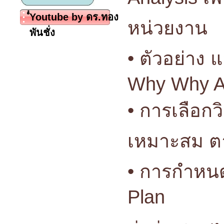
ํํYoutube by ดร.ทอง
หน่วยงาน
พันชั่ง
• ตัวอย่าง 
Why Why A
• การเลือกว
เหมาะสม ต
• การกำหน
Plan