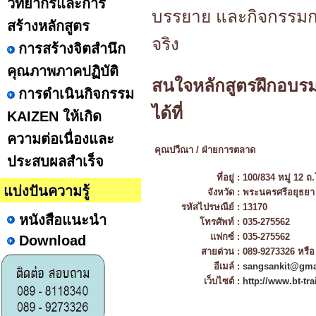
วิทยากรและการ
บรรยาย และกิจกรรมกล
สร้างหลักสูตร
จริง
การสร้างจิตสำนึก
คุณภาพภาคปฏิบัติ
สนใจหลักสูตรฝึกอบรม
การดำเนินกิจกรรม
ได้ที่
KAIZEN ให้เกิด
ความต่อเนื่องและ
คุณปวีณา / ฝ่ายการตลาด
ประสบผลสำเร็จ
ที่อยู่ :
100/834 หมู่ 12 ถ
แบ่งปันความรู้
จังหวัด :
พระนครศรีอยุธยา
รหัสไปรษณีย์ :
13170
หนังสือแนะนำ
โทรศัพท์ :
035-275562
แฟกซ์ :
035-275562
Download
สายด่วน :
089-9273326 หรือ
อีเมล์ :
sangsankit@gma
เว็บไซต์ :
http://www.bt-tr