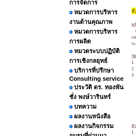
การจัดการ
หมวดการบริหาร
ชื
งานด้านคุณภาพ
หล
หมวดการบริหาร
กา
แล
การผลิต
จะ
หมวดระบบปฏิบัติ
วั
การเชิงกลยุทธ์
1.
2.
บริการที่ปรึกษา
3.
Consulting service
- 
ประวัติ ดร. ทองพัน
- 
- 
ชั่ง พงษ์วารินทร์
- 
บทความ
- 
- 
ผลงานหนังสือ
ผลงานกิจกรรม
หั
1.
อบรมที่ผ่านมา