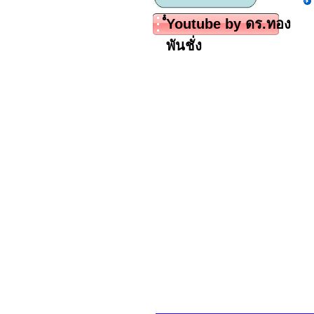
ํํYoutube by ดร.ทอง
พันชั่ง