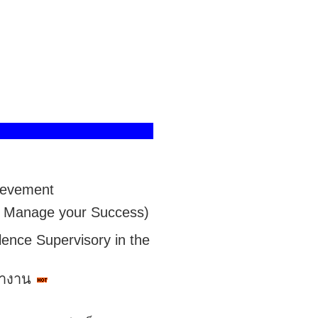
ievement
e Manage your Success)
ence Supervisory in the
้างาน