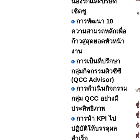
น้องรักและบริษัท
เชิดชู
คุ
การพัฒนา 10
ความสามรถหลักเพื่อ
ก้าวสู่สุดยอดหัวหน้า
งาน
การเป็นที่ปรึกษา
กลุ่มกิจกรรมคิวซีซี
(QCC Advisor)
การดำเนินกิจกรรม
หร
กลุ่ม QCC อย่างมี
ชื
ประสิทธิภาพ
ช
การนำ KPI ไป
จ
ปฏิบัติให้บรรลุผล
ต
สำเร็จ