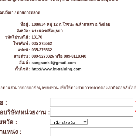
ณปวีณา / ฝ่ายการตลาด
ที่อยู่ :
100/834 หมู่ 12 ถ.โรจนะ ต.ลำตาเสา อ.วังน้อย
จังหวัด :
พระนครศรีอยุธยา
รหัสไปรษณีย์ :
13170
โทรศัพท์ :
035-275562
แฟกซ์ :
035-275562
สายด่วน :
089-9273326 หรือ 089-8118340
อีเมล์ :
sangsankit@gmail.com
เว็บไซต์ :
http://www.bt-training.com
ือท่านสามารถกรอกข้อมูลของท่าน เพื่อให้ทางฝ่ายการตลาดของเราติดต่อกลับไปย
่อ :
ื่อบริษัท/หน่วยงาน :
ังหวัด :
ำแหน่ง :