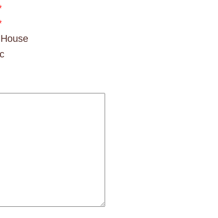
*
*
-House
c