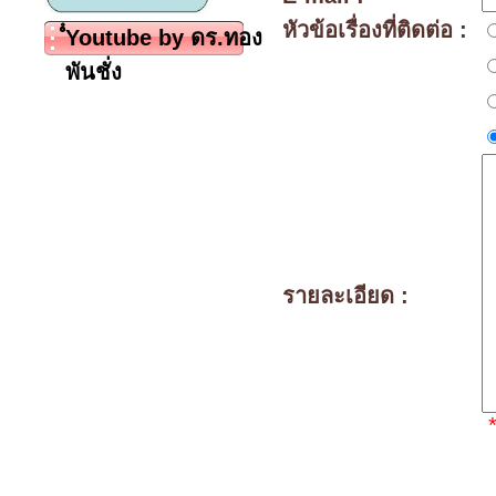
หัวข้อเรื่องที่ติดต่อ :
ํํYoutube by ดร.ทอง
พันชั่ง
รายละเอียด :