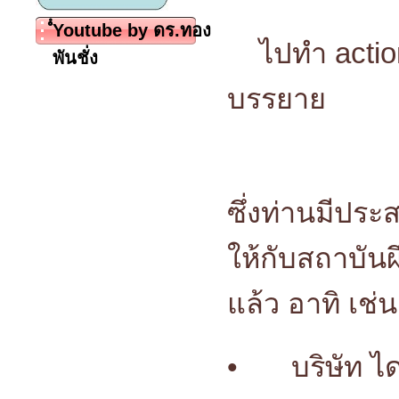
ํํYoutube by ดร.ทอง
ไปทำ action
พันชั่ง
บรรยาย
ซึ่งท่านมีปร
ให้กับสถาบัน
แล้ว อาทิ เช่น
•
บริษัท ไ