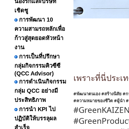
น้องรักและบริษัท
เชิดชู
การพัฒนา 10
ความสามรถหลักเพื่อ
ก้าวสู่สุดยอดหัวหน้า
งาน
การเป็นที่ปรึกษา
กลุ่มกิจกรรมคิวซีซี
(QCC Advisor)
เพราะที่นี่ประ
การดำเนินกิจกรรม
กลุ่ม QCC อย่างมี
#พัฒนาตนเอง
#สร้างนิสัย
#ก
ประสิทธิภาพ
#ความหมายของชีวิต
#ผู้นำ
#
#GreenKAIZE
การนำ KPI ไป
ปฏิบัติให้บรรลุผล
#GreenProduct
สำเร็จ