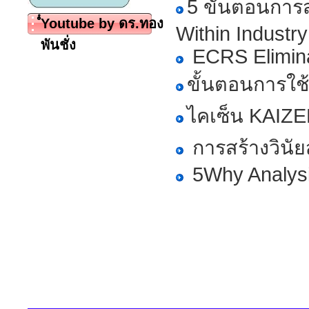
5 ขั้นตอนกา
ํํYoutube by ดร.ทอง
Within Industry
พันชั่ง
ECRS Elimina
ขั้นตอนการใช
ไคเซ็น KAIZEN
การสร้างวินั
5Why Analys