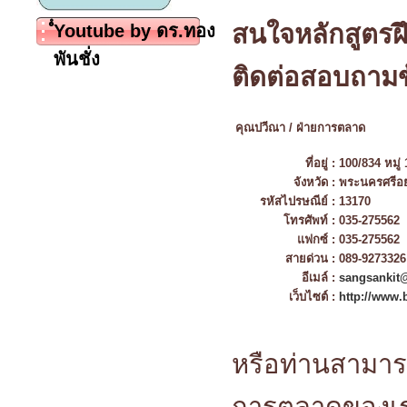
สนใจหลักสูตรฝ
ํํYoutube by ดร.ทอง
พันชั่ง
ติดต่อสอบถามข้
คุณปวีณา / ฝ่ายการตลาด
ที่อยู่ :
100/834 หมู่
จังหวัด :
พระนครศรีอย
รหัสไปรษณีย์ :
13170
โทรศัพท์ :
035-275562
แฟกซ์ :
035-275562
สายด่วน :
089-9273326 
อีเมล์ :
sangsankit
เว็บไซต์ :
http://www.
หรือท่านสามาร