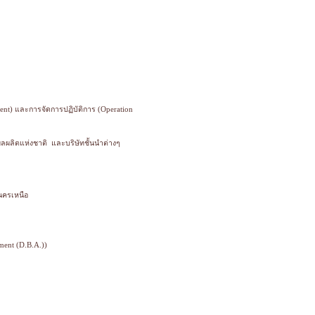
nt) และการจัดการปฏิบัติการ (Operation
ผลิตแห่งชาติ และบริษัทชั้นนำต่างๆ
นครเหนือ
ment (D.B.A.))