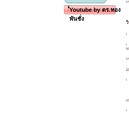
บร
ํํYoutube by ดร.ทอง
พันชั่ง
ว
•
•
M
บร
ปร
•
(D
•