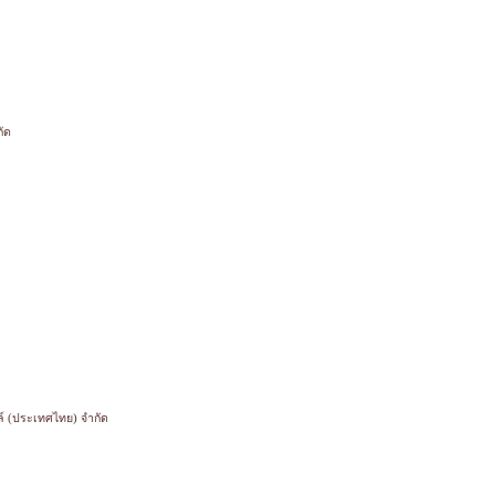
กัด
ัลล์ (ประเทศไทย) จำกัด