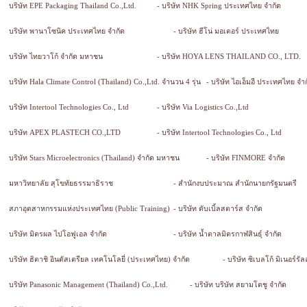
บริษัท EPE Packaging Thailand Co.,Ltd.
- บริษัท NHK Spring ประเทศไทย จำกัด
บริษัท พานาโซนิค ประเทศไทย จำกัด
- บริษัท ฮีโน่ มอเตอร์ ประเทศไทย
บริษัท ไทยวาโก้ จำกัด มหาชน
- บริษัท HOYA LENS THAILAND CO., LTD.
บริษัท Hala Climate Control (Thailand) Co.,Ltd. จำนวน 4 รุ่น
- บริษัท ไอเอ็มอี ประเทศไทย จำ
บริษัท Intertool Technologies Co., Ltd
- บริษัท Via Logistics Co.,Ltd
บริษัท APEX PLASTECH CO.,LTD
- บริษัท Intertool Technologies Co., Ltd
บริษัท Stars Microelectronics (Thailand) จำกัด มหาชน
- บริษัท FINMORE จำกัด
มหาวิทยาลัย สุโขทัยธรรมาธิราช
- สำนักงบประมาณ สำนักนายกรัฐมนตรี
สภาอุตสาหกรรมแห่งประเทศไทย (Public Training)
- บริษัท ดับเบิ้ลสตาร์ส จำกัด
บริษัท มิตรผล ไปโอฟูเอล จำกัด
- บริษัท น้ำตาลมิตรกาฬสินธุ์ จำกัด
บริษัท ฮิตาชิ อินดัสเตรียล เทคโนโลยี่ (ประเทศไทย) จำกัด
- บริษัท ซิเบลโก้ มิเนอร์ร
บริษัท Panasonic Management (Thailand) Co.,Ltd.
- บริษัท บริษัท สยามโตชู จำกัด