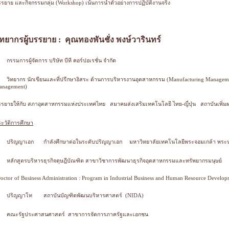
รยาย และกิจกรรมกลุ่ม (Workshop) เน้นการนำตัวอย่างการปฏิบัติงานจริง
ิทยากรผู้บรรยาย : คุณทองพันชั่ง พงษ์วารินทร์
กรรมการผู้จัดการ บริษัท บีที คอร์ปอเรชั่น จำกัด
วิทยากร นักเขียนและที่ปรึกษาอิสระ ด้านการบริหารงานอุตสาหกรรม (Manufacturing Manageme
anagement)
รยายให้กับ สภาอุตสาหกรรมแห่งประเทศไทย สมาคมส่งเสริมเทคโนโลยี ไทย-ญี่ปุ่น สถาบันเพิ่มผล
ะวัติการศึกษา
ปริญญาเอก
กำลังศึกษาต่อในระดับปริญญาเอก
มหาวิทยาลัยเทคโนโลยีพระจอมเกล้า พระ
หลักสูตรบริหารธุรกิจดุษฎีบัณฑิต สาขาวิชาการพัฒนาธุรกิจอุตสาหกรรมและทรัพยากรมนุษย์
octor of Business Administration : Program in Industrial Business and Human Resource Develop
ปริญญาโท
สถาบันบัญฑิตพัฒนบริหารศาสตร์ (NIDA)
คณะรัฐประศาสนศาสตร์
สาขาการจัดการภาครัฐและเอกชน