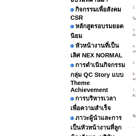
2.
กิจกรรมเพื่อสังคม
CSR
ใ
หลักสูตรอบรมยอด
3.
นิยม
จ
หัวหน้างานที่เป็น
4.
ปร
เลิศ NEX NORMAL
5.
การดำเนินกิจกรรม
กลุ่ม QC Story แบบ
6.
ทร
Theme
Achievement
7.
KA
การบริหารเวลา
เพื่อความสำเร็จ
ภาวะผู้นำและการ
ซึ
เป็นหัวหน้างานที่ลูก
-