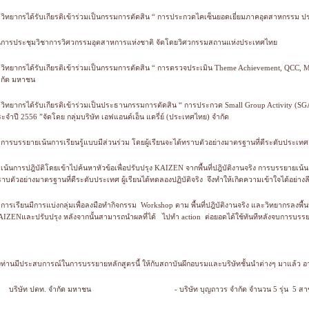
 วิทยากรได้รับเกียรติเข้าร่วมเป็นกรรมการตัดสิน “ การประกวดไคเซ็นยอดเยี่ยมภาคอุตสาหกรรม ป
นการประชุมวิชาการวิศวกรรมอุตสาหการแห่งชาติ จัดโดยวิศวกรรมสถานแห่งประเทศไทย
 วิทยากรได้รับเกียรติเข้าร่วมเป็นกรรมการตัดสิน “ การตรวจประเมิน Theme Achievement, QCC, 
ำกัด มหาชน
 วิทยากรได้รับเกียรติเข้าร่วมเป็นประธานกรรมการตัดสิน “ การประกวด Small Group Activity (S
ะจำปี 2556 ”จัดโดย กลุ่มบริษัท เอฟแอนด์เอ็น แดรี่ย์ (ประเทศไทย) จำกัด
 การบรรยายเน้นการเรียนรู้แบบมีส่วนร่วม โดยผู้เรียนจะได้ทราบตัวอย่างมาตรฐานที่ดีระดับประเทศ
 เน้นการปฎิบัติโดยเข้าไปค้นหาหัวข้อเพื่อปรับปรุง KAIZEN จากพื้นที่ปฎิบัติงานจริง การบรรยายเน้นก
าบตัวอย่างมาตรฐานที่ดีระดับประเทศ ผู้เรียนได้ทดลองปฏิบัติจริง จึงทำให้เกิดความเข้าใจได้อย่างลึ
 การเรียนมีการแบ่งกลุ่มเพื่อลงมือทำกิจกรรม Workshop ตาม พื้นที่ปฎิบัติงานจริง และวิทยากรลงพื
IZENและปรับปรุง หลังจากนั้นสามารถนำผลที่ได้ ไปทำ action ต่อยอดได้ใช้ทันทีหลังจบการบรร
่งท่านมีประสบการณ์ในการบรรยายหลักสูตรนี้ ให้กับสถาบันผึกอบรมและบริษัทชั้นนำต่างๆ มาแล้ว อา
บริษัท ปตท. จำกัด มหาชน
- บริษัท บุญถาวร จำกัด จำนวน 5 รุ่น 5 ส